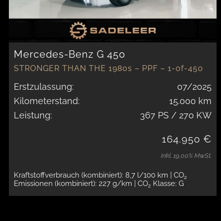
Mercedes-Benz G 450
STRONGER THAN THE 1980s – PPF – 1-of-450
Erstzulassung:
07/2025
Kilometerstand:
15.000 km
Leistung:
367 PS / 270 KW
164.950 €
Inkl. 19,00% MwSt.
Kraftstoffverbrauch (kombiniert): 8,7 l/100 km
| CO
2
Emissionen (kombiniert): 227 g/km
| CO
Klasse: G
2