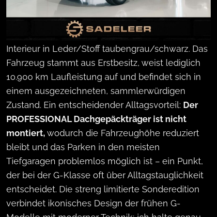
Sehr gepflegter Mercedes-Benz G 450 d Edition
„Stronger Than The 1980s“ in der exklusiven
MANUFAKTUR-Lackierung coloradobeige uni mit
Interieur in Leder/Stoff taubengrau/schwarz. Das
Fahrzeug stammt aus Erstbesitz, weist lediglich
10.900 km Laufleistung auf und befindet sich in
einem ausgezeichneten, sammlerwürdigen
Zustand. Ein entscheidender Alltagsvorteil:
Der
PROFESSIONAL Dachgepäckträger ist nicht
montiert,
wodurch die Fahrzeughöhe reduziert
bleibt und das Parken in den meisten
Tiefgaragen problemlos möglich ist – ein Punkt,
der bei der G-Klasse oft über Alltagstauglichkeit
entscheidet. Die streng limitierte Sonderedition
verbindet ikonisches Design der frühen G-