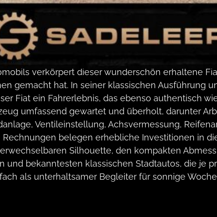
omobils verkörpert dieser wunderschön erhaltene Fia
n gemacht hat. In seiner klassischen Ausführung u
ser Fiat ein Fahrerlebnis, das ebenso authentisch wie
rzeug umfassend gewartet und überholt, darunter Ar
lage, Ventileinstellung, Achsvermessung, Reifena
e Rechnungen belegen erhebliche Investitionen in d
unverwechselbaren Silhouette, den kompakten Abmes
ten und bekanntesten klassischen Stadtautos, die je 
infach als unterhaltsamer Begleiter für sonnige Woch