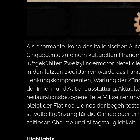
GERMAN (ENGLISH BELOW)
1968 Fiat 500 L
Als charmante Ikone des italienischen Aut
Cinquecento zu einem kulturellen Phänome
luftgekühlten Zweizylindermotor bietet die
In den letzten zwei Jahren wurde das Fah
Lenkungskomponenten, Wartung der Zündan
der Innen- und Außenausstattung. Aktuell
restaurationsbezogene Teile.Mit seiner 
bleibt der Fiat 500 L eines der begehrtes
stilvolle Ergänzung für die Garage oder e
zeitlosen Charme und Alltagstauglichkeit.
Highlights