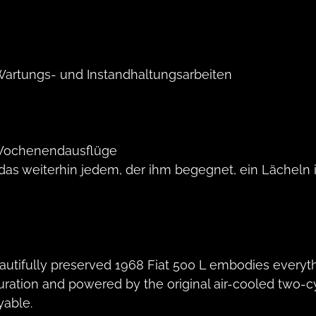
Wartungs- und Instandhaltungsarbeiten
d Wochenendausflüge
das weiterhin jedem, der ihm begegnet, ein Lächeln i
beautifully preserved 1968 Fiat 500 L embodies every
ration and powered by the original air-cooled two-cyli
yable.