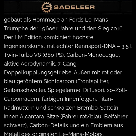
Letzte Sonderedition des legendären Ford GT,
gebaut als Hommage an Fords Le-Mans-
Triumphe der 1960er-Jahre und den Sieg 2016.
Der LM Edition kombiniert höchste
Ingenieurskunst mit echter Rennsport-DNA – 3,5 l
Twin-Turbo V6 (660 PS), Carbon-Monocoque,
aktive Aerodynamik, 7-Gang-
Doppelkupplungsgetriebe. Außen mit rot oder
blau getöntem Sichtcarbon (Frontsplitter,
Seitenschweller, Spiegelarme, Diffusor), 20-Zoll-
Carbonrädern, farbigen Innenfelgen, Titan-
Radmuttern und schwarzen Brembo-Sätteln.
Innen Alcantara-Sitze (Fahrer rot/blau, Beifahrer
schwarz), Carbon-Details und ein Emblem aus
Metall des originalen Le-Mans-Motors.